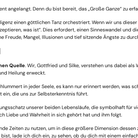
nt angelangt. Denn du bist bereit, das „Große Ganze“ zu erfa
elligenz einen göttlichen Tanz orchestriert. Wenn wir uns dies
eptieren, was ist“. Dies erfordert, einen Sinneswandel und die 
e Freude, Mangel, Illusionen und tief sitzende Ängste zu dur
n
nen Quelle
. Wir, Gottfried und Silke, verstehen uns dabei al
 und Heilung erweckt.
schlummert in jeder Seele, es kann nur erinnert werden, was s
ein, die uns zur Selbsterkenntnis führt.
rungsschatz unserer beiden Lebensläufe, die symbolhaft für 
h Liebe und Wahrheit in sich gehört hat und ihm folgt.
rnde Zeiten zu nutzen, um in diese größere Dimension dessen
bist, lade ich dich ein, zu sehen, ob du dich mit einem einf