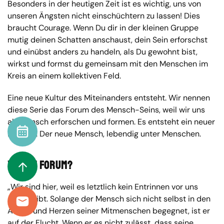
Besonders in der heutigen Zeit ist es wichtig, uns von
unseren Ängsten nicht einschüchtern zu lassen! Dies
braucht Courage. Wenn Du dir in der kleinen Gruppe
mutig deinen Schatten anschaust, dein Sein erforschst
und einübst anders zu handeln, als Du gewohnt bist,
wirkst und formst du gemeinsam mit den Menschen im
Kreis an einem kollektiven Feld.
Eine neue Kultur des Miteinanders entsteht. Wir nennen
diese Serie das Forum des Mensch-Seins, weil wir uns
als Mensch erforschen und formen. Es entsteht ein neuer
Kalender
Mensch. Der neue Mensch, lebendig unter Menschen.
Warum Forum?
To Top
„Wir sind hier, weil es letztlich kein Entrinnen vor uns
selbst gibt. Solange der Mensch sich nicht selbst in den
Kontakt
Augen und Herzen seiner Mitmenschen begegnet, ist er
auf der Flucht. Wenn er es nicht zulässt, dass seine