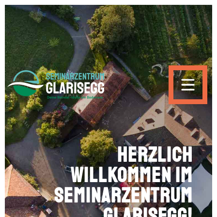
Skip to main content
Herzlich
willkommen im
Seminarzentrum
Glarisegg!