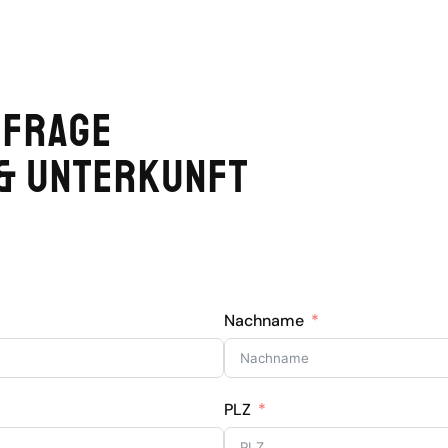
nfrage
& Unterkunft
Nachname
PLZ