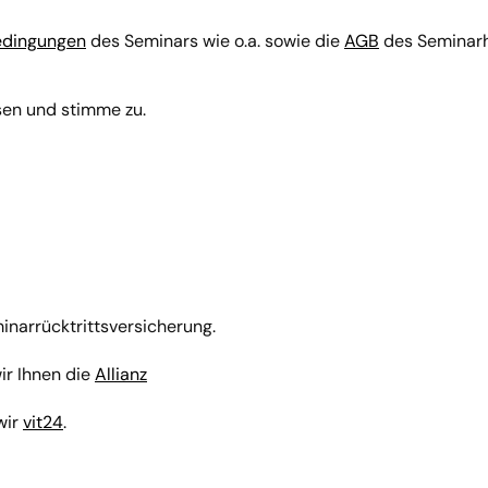
edingungen
des Seminars wie o.a. sowie die
AGB
des Seminarh
en und stimme zu.
narrücktrittsversicherung.
ir Ihnen die
Allianz
wir
vit24
.