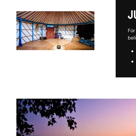
J
Für
bel