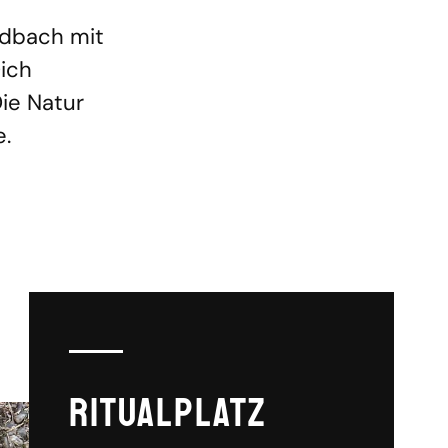
ldbach mit
Dich
Die Natur
e.
Ritualplatz